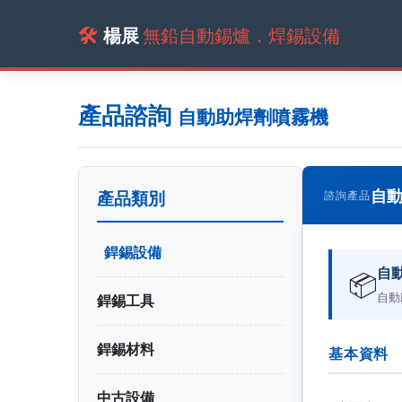
🛠️
楊展
無鉛自動錫爐．焊錫設備
產品諮詢
自動助焊劑噴霧機
自
產品類別
諮詢產品
銲錫設備
自
📦
自動
銲錫工具
銲錫材料
基本資料
中古設備