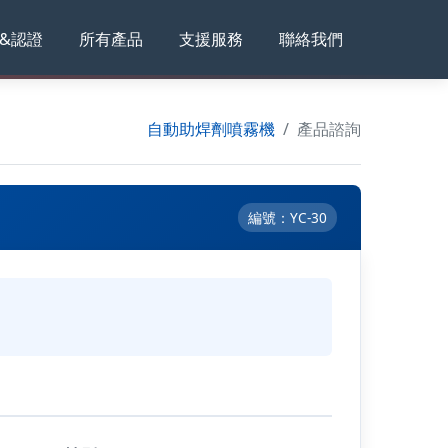
&認證
所有產品
支援服務
聯絡我們
自動助焊劑噴霧機
產品諮詢
編號：YC-30