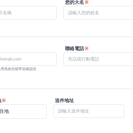
您的大名
※
聯絡電話
※
使用系統信箱寄送確認信
地
※
送件地址