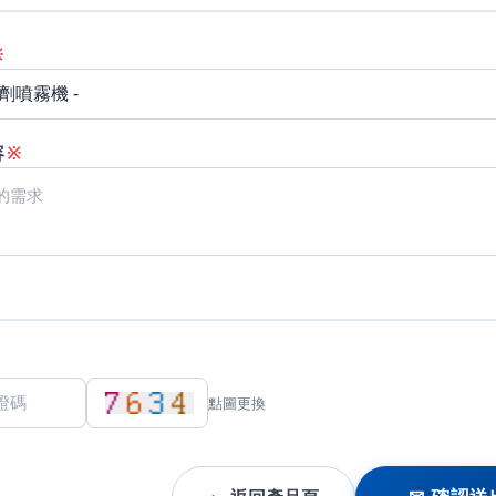
※
容
※
點圖更換