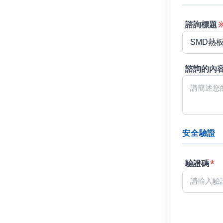
諮詢標題
諮詢的內
安全驗證
驗證碼
*