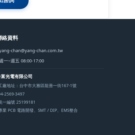
出諮詢
聯絡資料
yang-chan@yang-chan.com.tw
週一~週五 08:00-17:00
台富光電有限公司
工廠地址：台中市大雅區龍善一街167-1號
04-2569-3497
統一編號 25199181
專業 PCB 電路開發、SMT / DIP、EMS整合