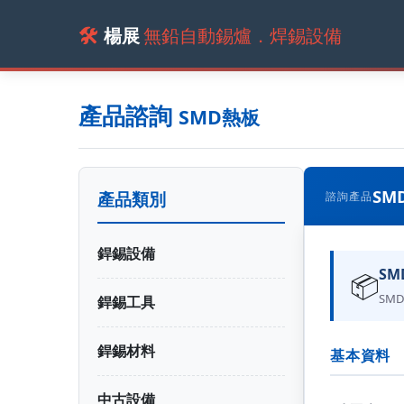
🛠️
楊展
無鉛自動錫爐．焊錫設備
產品諮詢
SMD熱板
SM
產品類別
諮詢產品
銲錫設備
SM
📦
SM
銲錫工具
銲錫材料
基本資料
中古設備