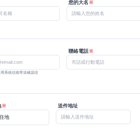
您的大名
※
聯絡電話
※
使用系統信箱寄送確認信
地
※
送件地址