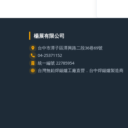
楊展有限公司
台中市潭子區潭興路二段36巷69號
04-25371152
統一編號 22785954
台灣無鉛焊錫爐工廠直營．台中焊錫爐製造商