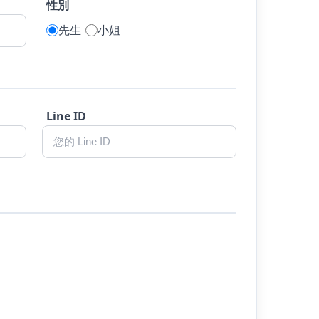
性別
先生
小姐
Line ID