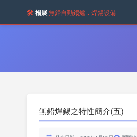
🛠️
楊展
無鉛自動錫爐．焊錫設備
無鉛焊錫之特性簡介(五)