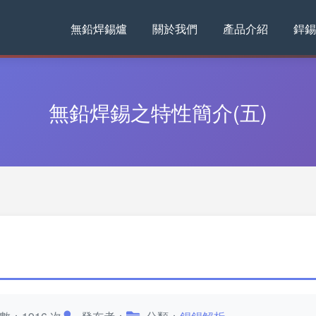
無鉛焊錫爐
關於我們
產品介紹
銲錫
無鉛焊錫之特性簡介(五)