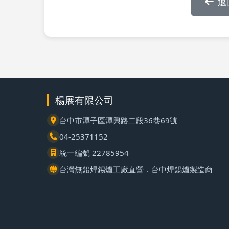
返
楊展有限公司
台中市潭子區潭興路二段36巷69號
04-25371152
統一編號 22785954
台灣無鉛焊錫爐工廠直營．台中焊錫爐製造商