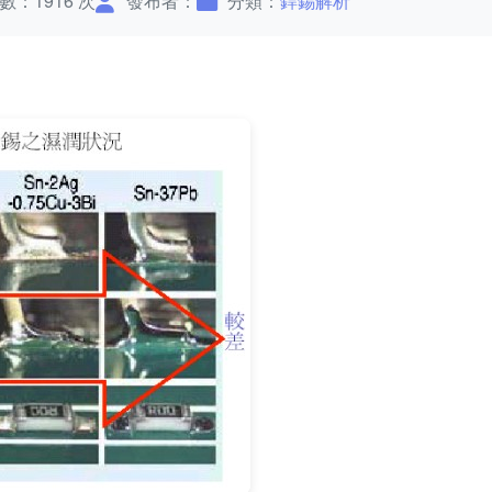
數：1916 次
發布者：
分類：
銲錫解析