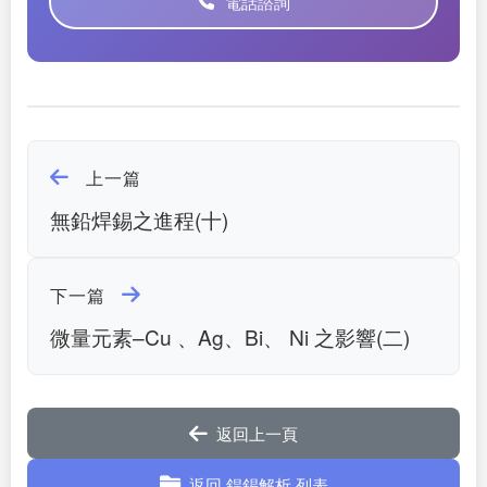
電話諮詢
上一篇
無鉛焊錫之進程(十)
下一篇
微量元素–Cu 、Ag、Bi、 Ni 之影響(二)
返回上一頁
返回 銲錫解析 列表