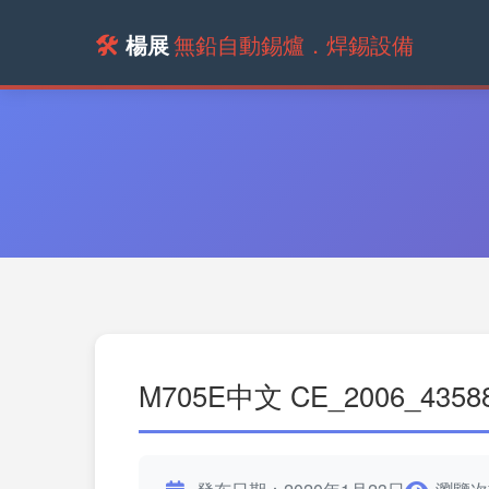
🛠️
楊展
無鉛自動錫爐．焊錫設備
M705E中文 CE_2006_43588