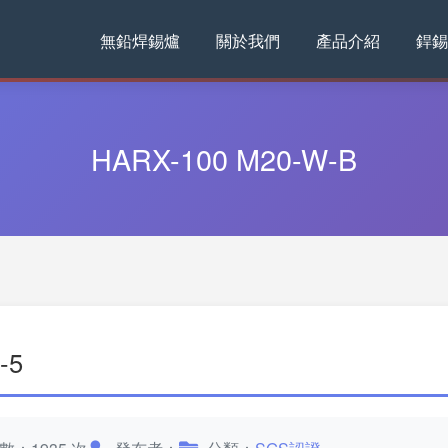
無鉛焊錫爐
關於我們
產品介紹
銲錫
HARX-100 M20-W-B
-5