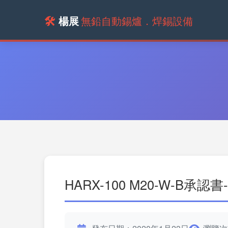
🛠️
楊展
無鉛自動錫爐．焊錫設備
HARX-100 M20-W-B承認書-