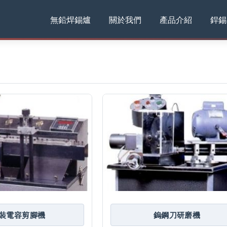
無鉛焊錫爐
關於我們
產品介紹
銲錫
裝電容剪腳機
鎢鋼刀研磨機