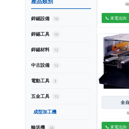
產品類別
編
📞 來電洽詢
銲錫設備
18
銲錫工具
10
銲錫材料
12
中古設備
12
電動工具
3
五金工具
13
全自
成型加工機
12
輸送機
📞 來電洽詢
24