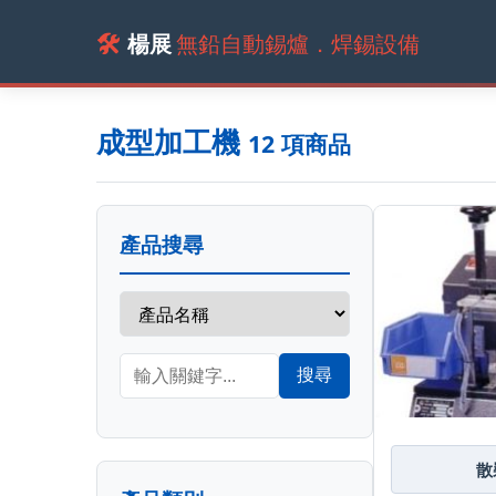
🛠️
楊展
無鉛自動錫爐．焊錫設備
成型加工機
12 項商品
產品搜尋
搜尋
散