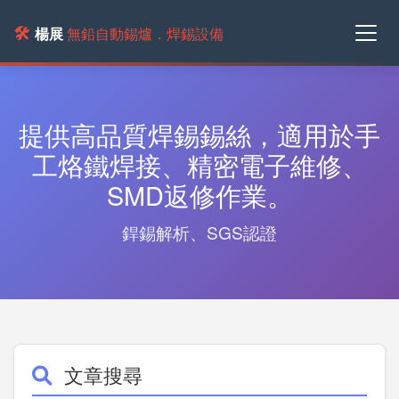
🛠️
楊展
無鉛自動錫爐．焊錫設備
提供高品質焊錫錫絲，適用於手
工烙鐵焊接、精密電子維修、
SMD返修作業。
銲錫解析、SGS認證
文章搜尋