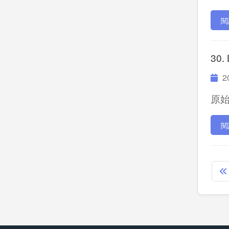
閱
30.
20
原始P
閱