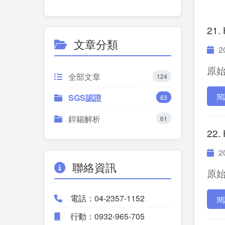
21.
文章分類
20
原始P
全部文章
124
閱
SGS認證
63
銲錫解析
61
22.
20
聯絡資訊
原始P
電話：04-2357-1152
閱
行動：0932-965-705