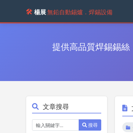
🛠️
楊展
無鉛自動錫爐．焊錫設備
提供高品質焊錫錫絲
文章搜尋
搜尋